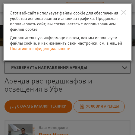
Ваш город:
Уфа
RU
EN
×
В Вашем регионе нет наших офисов
ВЫБРАТЬ БЛИЖАЙШИЙ
Этот веб-сайт использует файлы cookie для обеспечения
удобства использования и анализа трафика. Продолжая
использовать сайт, вы соглашаетесь с использованием
файлов cookie.
Аренда
Дополнительную информацию о том, как мы используем
файлы cookie, и как изменить свои настройки, см. в нашей
Политике конфиденциальности
Главная
Аренда распредшкафов и освещения
РАЗВЕРНУТЬ НАПРАВЛЕНИЯ АРЕНДЫ
Аренда распредшкафов и
освещения в Уфе
СКАЧАТЬ КАТАЛОГ ТЕХНИКИ
УСЛОВИЯ АРЕНДЫ
Ваш менеджер
Яхин Марат