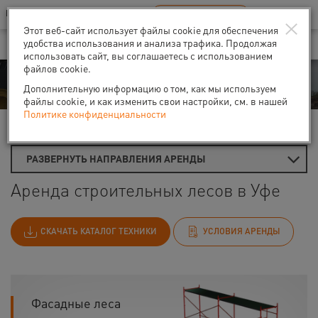
Ваш город:
Уфа
RU
EN
×
В Вашем регионе нет наших офисов
ВЫБРАТЬ БЛИЖАЙШИЙ
Этот веб-сайт использует файлы cookie для обеспечения
удобства использования и анализа трафика. Продолжая
использовать сайт, вы соглашаетесь с использованием
файлов cookie.
Аренда
Дополнительную информацию о том, как мы используем
файлы cookie, и как изменить свои настройки, см. в нашей
Политике конфиденциальности
Главная
Аренда строительных лесов
РАЗВЕРНУТЬ НАПРАВЛЕНИЯ АРЕНДЫ
Аренда строительных лесов в Уфе
СКАЧАТЬ КАТАЛОГ ТЕХНИКИ
УСЛОВИЯ АРЕНДЫ
Фасадные леса