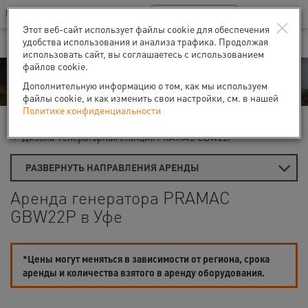
Ваш город:
Уфа
RU
EN
×
В Вашем регионе нет наших офисов
ВЫБРАТЬ БЛИЖАЙШИЙ
Этот веб-сайт использует файлы cookie для обеспечения
удобства использования и анализа трафика. Продолжая
использовать сайт, вы соглашаетесь с использованием
файлов cookie.
Аренда
Дополнительную информацию о том, как мы используем
файлы cookie, и как изменить свои настройки, см. в нашей
Политике конфиденциальности
Главная
Аренда генераторов
Дизель-генераторы
Дизель-генераторная станция PRAMAC GBW22P
РАЗВЕРНУТЬ НАПРАВЛЕНИЯ АРЕНДЫ
Аренда генератора PRAMAC
GBW22P в Уфе
*Цены могут меняться в зависимости от региона, срока
аренды и количества взятого в аренду оборудования.