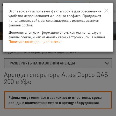
Ваш город:
Уфа
RU
EN
×
В Вашем регионе нет наших офисов
ВЫБРАТЬ БЛИЖАЙШИЙ
Этот веб-сайт использует файлы cookie для обеспечения
удобства использования и анализа трафика. Продолжая
использовать сайт, вы соглашаетесь с использованием
файлов cookie.
Аренда
Дополнительную информацию о том, как мы используем
файлы cookie, и как изменить свои настройки, см. в нашей
Политике конфиденциальности
Главная
Аренда генераторов
Дизель-генераторы
Дизельные генераторы Atlas Copco QAS 200
РАЗВЕРНУТЬ НАПРАВЛЕНИЯ АРЕНДЫ
Аренда генератора Atlas Copco QAS
200 в Уфе
*Цены могут меняться в зависимости от региона, срока
аренды и количества взятого в аренду оборудования.