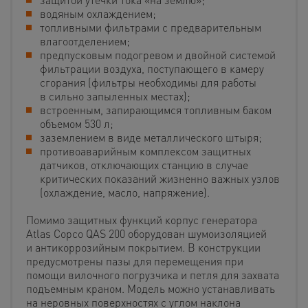
водяным охлаждением;
топливными фильтрами с предварительным
влагоотделением;
предпусковым подогревом и двойной системой
фильтрации воздуха, поступающего в камеру
сгорания (фильтры необходимы для работы
в сильно запыленных местах);
встроенным, запирающимся топливным баком
объемом 530 л;
заземлением в виде металлического штыря;
противоаварийным комплексом защитных
датчиков, отключающих станцию в случае
критических показаний жизненно важных узлов
(охлаждение, масло, напряжение).
Помимо защитных функций корпус генератора
Atlas Copco QAS 200 оборудован шумоизоляцией
и антикоррозийным покрытием. В конструкции
предусмотрены пазы для перемещения при
помощи вилочного погрузчика и петля для захвата
подъемным краном. Модель можно устанавливать
на неровных поверхностях с углом наклона