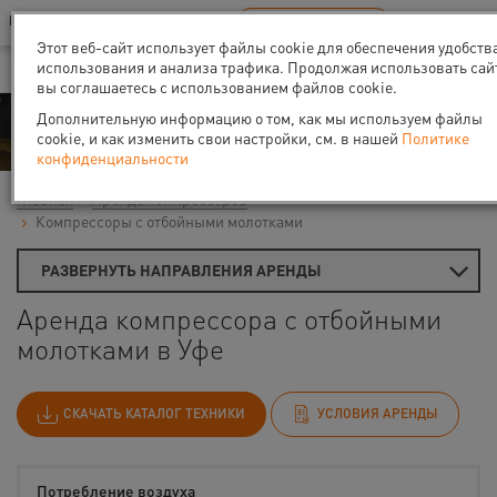
Ваш город:
Уфа
RU
EN
В Вашем регионе нет наших офисов
ВЫБРАТЬ БЛИЖАЙШИЙ
Этот веб-сайт использует файлы cookie для обеспечения удобств
использования и анализа трафика. Продолжая использовать сай
вы соглашаетесь с использованием файлов cookie.
Аренда
Дополнительную информацию о том, как мы используем файлы
cookie, и как изменить свои настройки, см. в нашей
Политике
конфиденциальности
Главная
Аренда компрессоров
Компрессоры с отбойными молотками
РАЗВЕРНУТЬ НАПРАВЛЕНИЯ АРЕНДЫ
Аренда компрессора с отбойными
молотками в Уфе
СКАЧАТЬ КАТАЛОГ ТЕХНИКИ
УСЛОВИЯ АРЕНДЫ
Потребление воздуха