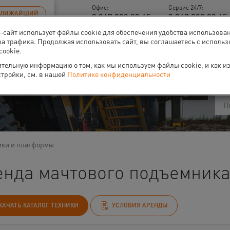
Офис:
Сервис 24/7:
БЛИЖАЙШИЙ
8 347 200 93 45
8 347 200 93 45 
б-сайт использует файлы cookie для обеспечения удобства использова
за трафика. Продолжая использовать сайт, вы соглашаетесь с исполь
cookie.
ти
О нас
Событи
тельную информацию о том, как мы используем файлы cookie, и как и
стройки, см. в нашей
Политике конфиденциальности
ики и платформы
енда мачтового подъемника
КАЧАТЬ КАТАЛОГ ТЕХНИКИ
УСЛОВИЯ АРЕНДЫ