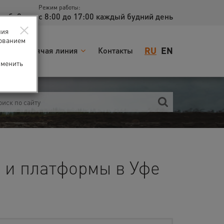
Режим работы:
доб. 2
с 8:00 до 17:00 каждый будний день
×
ния
зованием
RU
EN
я
Горячая линия
Контакты
зменить
 и платформы в Уфе