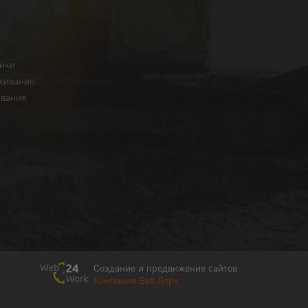
ники
живание
ования
Создание и продвижение сайтов
Компания Веб Ворк