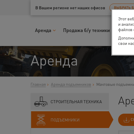
Ваш город:
Уфа
В Вашем регионе нет наших офисов
ВЫБРАТЬ 
Этот ве
и анали
файлов 
Аренда
Продажа б/у техники
Запчас
Дополни
свои на
Аренда
Главная
Аренда подъемников
Мачтовые подъемн
Ар
СТРОИТЕЛЬНАЯ ТЕХНИКА
ПОДЪЕМНИКИ
С