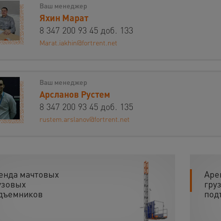
Ваш менеджер
Яхин Марат
8 347 200 93 45 доб. 133
Marat.iakhin@fortrent.net
Ваш менеджер
Арсланов Рустем
8 347 200 93 45 доб. 135
rustem.arslanov@fortrent.net
енда мачтовых
Аре
узовых
гру
дъемников
под