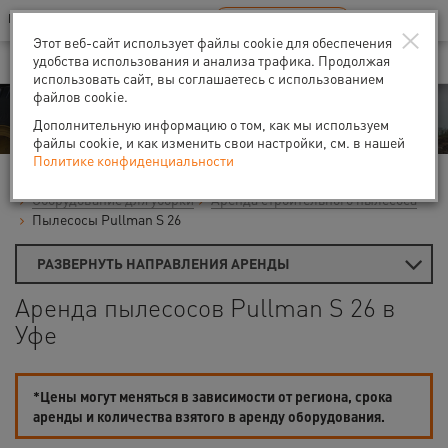
Ваш город:
Уфа
RU
EN
×
В Вашем регионе нет наших офисов
ВЫБРАТЬ БЛИЖАЙШИЙ
Этот веб-сайт использует файлы cookie для обеспечения
удобства использования и анализа трафика. Продолжая
использовать сайт, вы соглашаетесь с использованием
файлов cookie.
Аренда
Дополнительную информацию о том, как мы используем
файлы cookie, и как изменить свои настройки, см. в нашей
Политике конфиденциальности
Главная
Аренда средств малой механизации
Оборудование для уборки
Аренда строительного пылесоса
Пылесосы Pullman S 26
РАЗВЕРНУТЬ НАПРАВЛЕНИЯ АРЕНДЫ
Аренда пылесосов Pullman S 26 в
Уфе
*Цены могут меняться в зависимости от региона, срока
аренды и количества взятого в аренду оборудования.