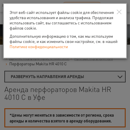
Ваш город:
Уфа
RU
EN
×
В Вашем регионе нет наших офисов
ВЫБРАТЬ БЛИЖАЙШИЙ
Этот веб-сайт использует файлы cookie для обеспечения
удобства использования и анализа трафика. Продолжая
использовать сайт, вы соглашаетесь с использованием
файлов cookie.
Аренда
Дополнительную информацию о том, как мы используем
файлы cookie, и как изменить свои настройки, см. в нашей
Политике конфиденциальности
Главная
Аренда средств малой механизации
Дрели, перфораторы, отбойники
Аренда перфоратора
Перфораторы Makita HR 4010 C
РАЗВЕРНУТЬ НАПРАВЛЕНИЯ АРЕНДЫ
Аренда перфораторов Makita HR
4010 C в Уфе
*Цены могут меняться в зависимости от региона, срока
аренды и количества взятого в аренду оборудования.