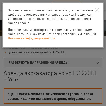
Ваш город:
Уфа
RU
EN
×
В Вашем регионе нет наших офисов
ВЫБРАТЬ БЛИЖАЙШИЙ
Этот веб-сайт использует файлы cookie для обеспечения
удобства использования и анализа трафика. Продолжая
использовать сайт, вы соглашаетесь с использованием
файлов cookie.
Аренда
Дополнительную информацию о том, как мы используем
файлы cookie, и как изменить свои настройки, см. в нашей
Политике конфиденциальности
Главная
Аренда строительной техники
Экскаваторы
Аренда гусеничных экскаваторов
Гусеничный экскаватор Volvo EC 220DL
РАЗВЕРНУТЬ НАПРАВЛЕНИЯ АРЕНДЫ
Аренда экскаватора Volvo EC 220DL
в Уфе
*Цены могут меняться в зависимости от региона, срока
аренды и количества взятого в аренду оборудования.