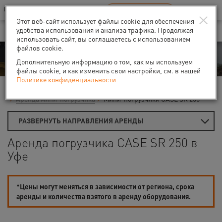
Ваш город:
Уфа
RU
EN
×
В Вашем регионе нет наших офисов
ВЫБРАТЬ БЛИЖАЙШИЙ
Этот веб-сайт использует файлы cookie для обеспечения
удобства использования и анализа трафика. Продолжая
использовать сайт, вы соглашаетесь с использованием
файлов cookie.
Аренда
Дополнительную информацию о том, как мы используем
файлы cookie, и как изменить свои настройки, см. в нашей
Политике конфиденциальности
Главная
Аренда строительной техники
Погрузчики
Аренда мини-погрузчика
Мини-погрузчики CASE SR 250
РАЗВЕРНУТЬ НАПРАВЛЕНИЯ АРЕНДЫ
Аренда погрузчика CASE SR 250 в
Уфе
*Цены могут меняться в зависимости от региона, срока
аренды и количества взятого в аренду оборудования.