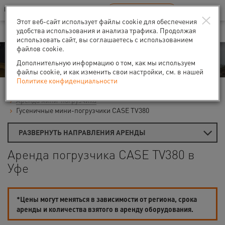
Ваш город:
Уфа
RU
EN
×
В Вашем регионе нет наших офисов
ВЫБРАТЬ БЛИЖАЙШИЙ
Этот веб-сайт использует файлы cookie для обеспечения
удобства использования и анализа трафика. Продолжая
использовать сайт, вы соглашаетесь с использованием
файлов cookie.
Аренда
Дополнительную информацию о том, как мы используем
файлы cookie, и как изменить свои настройки, см. в нашей
Политике конфиденциальности
Главная
Аренда строительной техники
Погрузчики
Аренда мини-погрузчика
Гусеничные мини-погрузчики CASE TV380
РАЗВЕРНУТЬ НАПРАВЛЕНИЯ АРЕНДЫ
Аренда погрузчика CASE TV380 в
Уфе
*Цены могут меняться в зависимости от региона, срока
аренды и количества взятого в аренду оборудования.