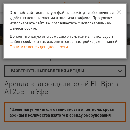
Ваш город:
Уфа
RU
EN
×
В Вашем регионе нет наших офисов
ВЫБРАТЬ БЛИЖАЙШИЙ
Этот веб-сайт использует файлы cookie для обеспечения
удобства использования и анализа трафика. Продолжая
использовать сайт, вы соглашаетесь с использованием
файлов cookie.
Аренда
Дополнительную информацию о том, как мы используем
файлы cookie, и как изменить свои настройки, см. в нашей
Политике конфиденциальности
Главная
Аренда теплового оборудования
Осушители воздуха
Влагоотделители EL Bjorn A125BT
РАЗВЕРНУТЬ НАПРАВЛЕНИЯ АРЕНДЫ
Аренда влагоотделителей EL Bjorn
A125BT в Уфе
*Цены могут меняться в зависимости от региона, срока
аренды и количества взятого в аренду оборудования.