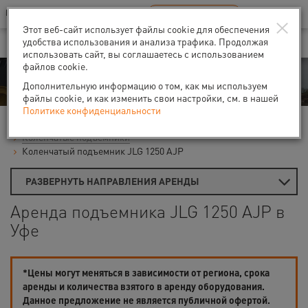
Ваш город:
Уфа
RU
EN
×
В Вашем регионе нет наших офисов
ВЫБРАТЬ БЛИЖАЙШИЙ
Этот веб-сайт использует файлы cookie для обеспечения
удобства использования и анализа трафика. Продолжая
использовать сайт, вы соглашаетесь с использованием
файлов cookie.
Аренда
Дополнительную информацию о том, как мы используем
файлы cookie, и как изменить свои настройки, см. в нашей
Политике конфиденциальности
Главная
Аренда подъемников
Гидравлические подъемники
Коленчатые подъемники
Коленчатый подъемник JLG 1250 AJP
РАЗВЕРНУТЬ НАПРАВЛЕНИЯ АРЕНДЫ
Аренда подъемника JLG 1250 AJP в
Уфе
*Цены могут меняться в зависимости от региона, срока
аренды и количества взятого в аренду оборудования.
Данное предложение не является публичной офертой.