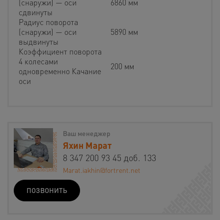
(снаружи) — оси
6860 мм
сдвинуты
Радиус поворота
(снаружи) — оси
5890 мм
выдвинуты
Коэффициент поворота
4 колесами
200 мм
одновременно Качание
оси
Ваш менеджер
Яхин Марат
8 347 200 93 45 доб. 133
Marat.iakhin@fortrent.net
ПОЗВОНИТЬ