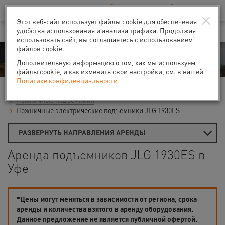
Ваш город:
Уфа
RU
EN
×
В Вашем регионе нет наших офисов
ВЫБРАТЬ БЛИЖАЙШИЙ
Этот веб-сайт использует файлы cookie для обеспечения
удобства использования и анализа трафика. Продолжая
использовать сайт, вы соглашаетесь с использованием
файлов cookie.
Аренда
Дополнительную информацию о том, как мы используем
файлы cookie, и как изменить свои настройки, см. в нашей
Политике конфиденциальности
Главная
Аренда подъемников
Гидравлические подъемники
Ножничные подъемники
Ножничные электрические подъемники JLG 1930ES
РАЗВЕРНУТЬ НАПРАВЛЕНИЯ АРЕНДЫ
Аренда подъемников JLG 1930ES в
Уфе
*Цены могут меняться в зависимости от региона, срока
аренды и количества взятого в аренду оборудования.
Данное предложение не является публичной офертой.