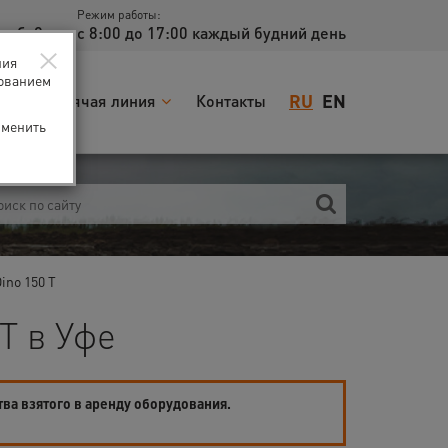
Режим работы:
доб. 2
с 8:00 до 17:00 каждый будний день
×
ния
зованием
RU
EN
я
Горячая линия
Контакты
зменить
ino 150 T
T в Уфе
тва взятого в аренду оборудования.