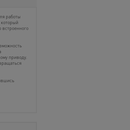
для работы
 который
ю встроенного
озможность
а
ому приводу.
 вращаться
ившись