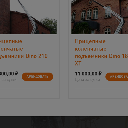
ицепные
Прицепные
ленчатые
коленчатые
дъемники Dino 210
подъемники Dino 1
XT
800,00
₽
11 000,00
₽
АРЕНДОВАТЬ
АРЕНДОВА
 за сутки
Цена за сутки