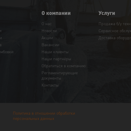
О компании
Услуги
О нас
Продажа б/у тех
и
Новости
Сервисное обслу
и
Акции
Доставка оборуд
а
Вакансии
амбовки
Наши клиенты
Наши партнёры
Обратиться в компанию
Регламентирующие
документы
Контакты
Политика в отношении обработки
персональных данных