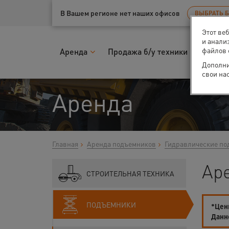
Ваш город:
Уфа
В Вашем регионе нет наших офисов
ВЫБРАТЬ 
Этот ве
и анали
файлов 
Аренда
Продажа б/у техники
Запчас
Дополни
свои на
Аренда
Главная
Аренда подъемников
Гидравлические по
Аре
СТРОИТЕЛЬНАЯ ТЕХНИКА
ПОДЪЕМНИКИ
*Цены
Данн