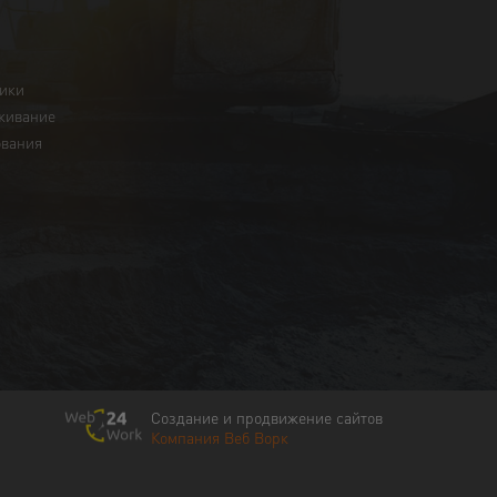
ники
живание
ования
Создание и продвижение сайтов
Компания Веб Ворк