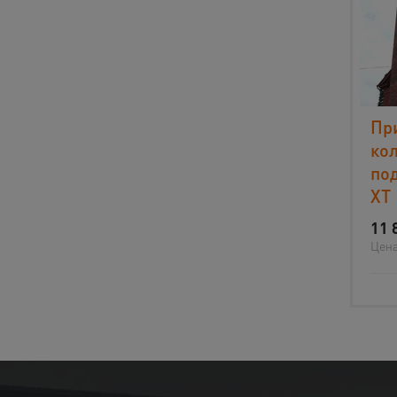
Пр
ко
по
XT
11 
Цена