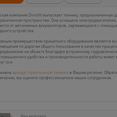
ская компания Dinolift выпускает технику, предназначенную 
граниченном пространстве. Она оснащена электродвигателем,
ается от автономных аккумуляторов, заряжающихся с помощь
ядного устройства.
овным преимуществом прицепного оборудования является в
емещения по дорогам общего пользования в качестве прицеп
ередвижение на объекте благодаря встроенному гидравлическ
 повышенного удобства и производительности работы может
уг оси.
можна
аренда строительной техники
в Вашем регионе. Обрат
омпанию, вы оцените профессионализм наших сотрудников.
Ваш менеджер