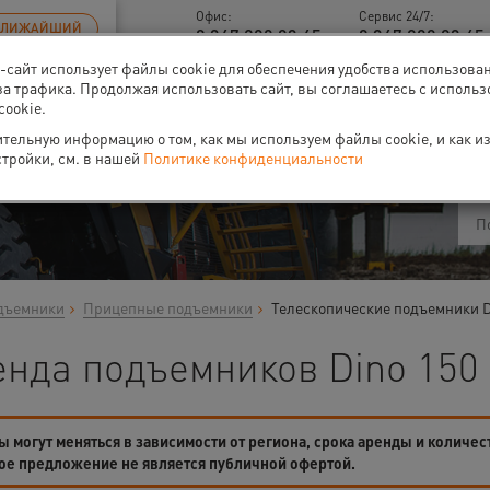
Офис:
Сервис 24/7:
БЛИЖАЙШИЙ
8 347 200 93 45
8 347 200 93 45 
б-сайт использует файлы cookie для обеспечения удобства использова
за трафика. Продолжая использовать сайт, вы соглашаетесь с исполь
cookie.
ти
О нас
Событи
тельную информацию о том, как мы используем файлы cookie, и как и
стройки, см. в нашей
Политике конфиденциальности
дъемники
Прицепные подъемники
Телескопические подъемники D
нда подъемников Dino 150 
 могут меняться в зависимости от региона, срока аренды и количес
ое предложение не является публичной офертой.