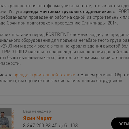
ная транспортная платформа уникальна тем, что является ед
сии. Услуга
аренда мачтовых грузовых подъемников
от FOR
требованадля проведения работ на одной из строительных пл
оде Сочи при подготовке к проведению Олимпиады-2014.
азчик поставил перед FORTRENT сложную задачу по предост
циального оборудования для подъема негабаритного груза ра
0×2700 мм и весом около 3 тонн на кровлю здания высотой бол
 TРM 3 000T2 идеально подошел для выполнения данной зад
оты были выполнены четко, быстро и с максимальной степень
опасности.
можна
аренда строительной техники
в Вашем регионе. Обрат
омпанию, вы оцените профессионализм наших сотрудников.
Ваш менеджер
Яхин Марат
ОСТА
8 347 200 93 45 доб. 133