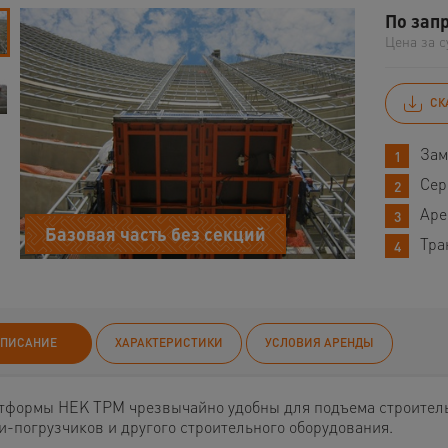
По зап
Цена за с
СК
Зам
Сер
Аре
Базовая часть без секций
Тра
ПИСАНИЕ
ХАРАКТЕРИСТИКИ
УСЛОВИЯ АРЕНДЫ
тформы HEK TPM чрезвычайно удобны для подъема строитель
и-погрузчиков и другого строительного оборудования.