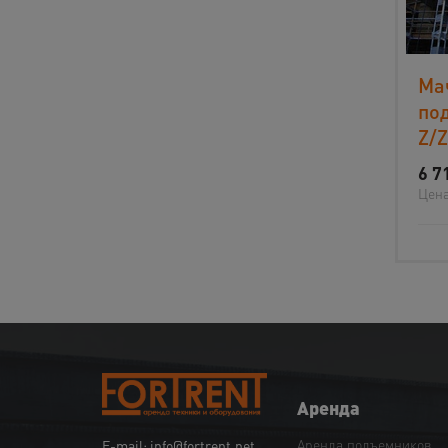
Ма
по
Z/Z
6 7
Цена
Аренда
Аренда подъемников
E-mail: info@fortrent.net