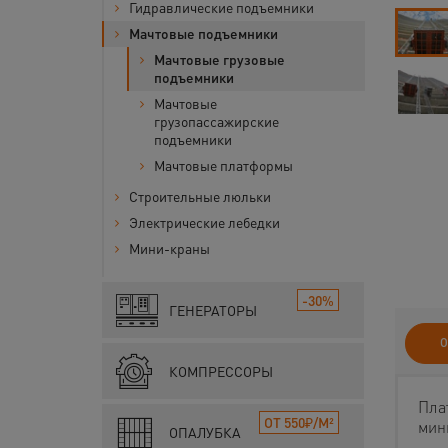
Гидравлические подъемники
Мачтовые подъемники
Мачтовые грузовые
подъемники
Мачтовые
грузопассажирские
подъемники
Мачтовые платформы
Строительные люльки
Электрические лебедки
Мини-краны
-30%
ГЕНЕРАТОРЫ
О
КОМПРЕССОРЫ
Пла
ОТ 550₽/М²
мин
ОПАЛУБКА