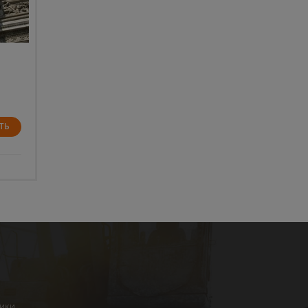
е
ТЬ
ники