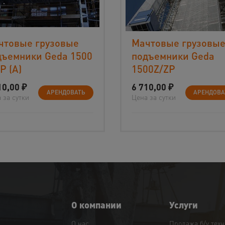
чтовые грузовые
Мачтовые грузовы
дъемники Geda 1500
подъемники Geda
P (А)
1500Z/ZP
10,00
₽
6 710,00
₽
АРЕНДОВАТЬ
АРЕНДОВА
 за сутки
Цена за сутки
О компании
Услуги
О нас
Продажа б/у тех