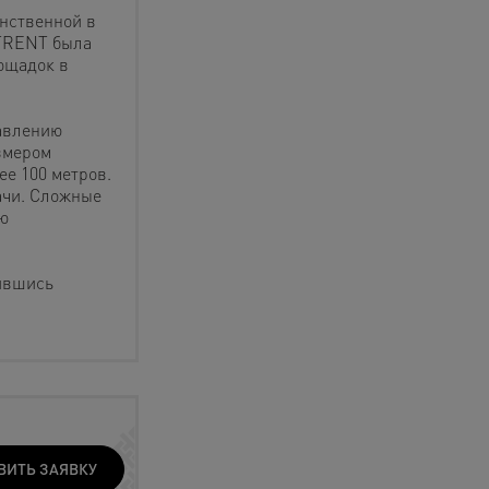
инственной в
TRENT была
ощадок в
авлению
змером
ее 100 метров.
ачи. Сложные
ю
ившись
ВИТЬ ЗАЯВКУ