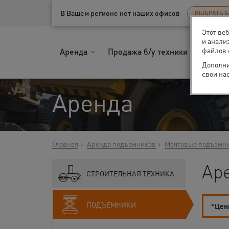
Ваш город:
Уфа
В Вашем регионе нет наших офисов
ВЫБРАТЬ 
Этот ве
и анали
файлов 
Аренда
Продажа б/у техники
Запчас
Дополни
свои на
Аренда
Главная
Аренда подъемников
Мачтовые подъемн
Ар
СТРОИТЕЛЬНАЯ ТЕХНИКА
ПОДЪЕМНИКИ
*Цены