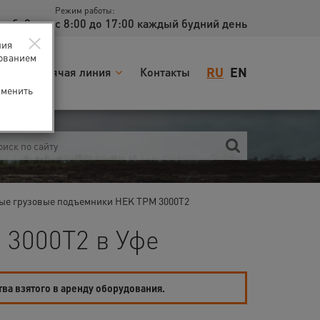
Режим работы:
доб. 2
с 8:00 до 17:00 каждый будний день
×
ния
зованием
RU
EN
я
Горячая линия
Контакты
зменить
ые грузовые подъемники HEK TPM 3000T2
3000T2 в Уфе
тва взятого в аренду оборудования.