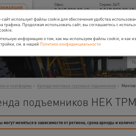
Офис:
Сервис 24/7:
БЛИЖАЙШИЙ
8 347 200 93 45
8 347 200 93 45 
б-сайт использует файлы cookie для обеспечения удобства использова
за трафика. Продолжая использовать сайт, вы соглашаетесь с исполь
cookie.
ти
О нас
Событи
тельную информацию о том, как мы используем файлы cookie, и как и
стройки, см. в нашей
Политике конфиденциальности
ики и платформы
Аренда мачтовых грузовых подъемников
Мачтов
енда подъемников HEK TPM 
 могут меняться в зависимости от региона, срока аренды и количес