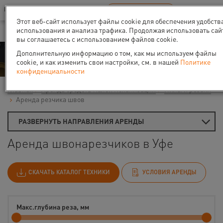
Ваш город:
Уфа
RU
EN
В Вашем регионе нет наших офисов
ВЫБРАТЬ БЛИЖАЙШИЙ
Этот веб-сайт использует файлы cookie для обеспечения удобств
использования и анализа трафика. Продолжая использовать сай
вы соглашаетесь с использованием файлов cookie.
Аренда
Дополнительную информацию о том, как мы используем файлы
cookie, и как изменить свои настройки, см. в нашей
Политике
конфиденциальности
Главная
Аренда средств малой механизации
Пилы и резаки
Аренда резчика швов
РАЗВЕРНУТЬ НАПРАВЛЕНИЯ АРЕНДЫ
Аренда швонарезчиков в Уфе
СКАЧАТЬ КАТАЛОГ ТЕХНИКИ
УСЛОВИЯ АРЕНДЫ
Макс.глубина реза, мм