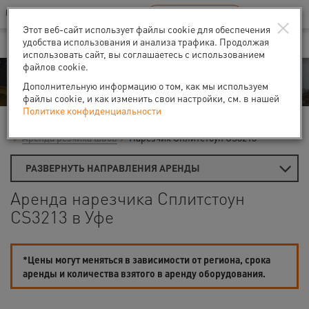
Ваш город:
Уфа
RU
EN
×
В Вашем регионе нет наших офисов
ВЫБРАТЬ БЛИЖАЙШИЙ
Этот веб-сайт использует файлы cookie для обеспечения
удобства использования и анализа трафика. Продолжая
использовать сайт, вы соглашаетесь с использованием
файлов cookie.
Аренда
Дополнительную информацию о том, как мы используем
файлы cookie, и как изменить свои настройки, см. в нашей
Политике конфиденциальности
Главная
Аренда средств малой механизации
Пилы и резаки
Аренда резчика швов
Нарезчик Сплитстоун CS3213
РАЗВЕРНУТЬ НАПРАВЛЕНИЯ АРЕНДЫ
Аренда нарезчика Сплитстоун
CS3213 в Уфе
*Цены могут меняться в зависимости от региона, срока
аренды и количества взятого в аренду оборудования.