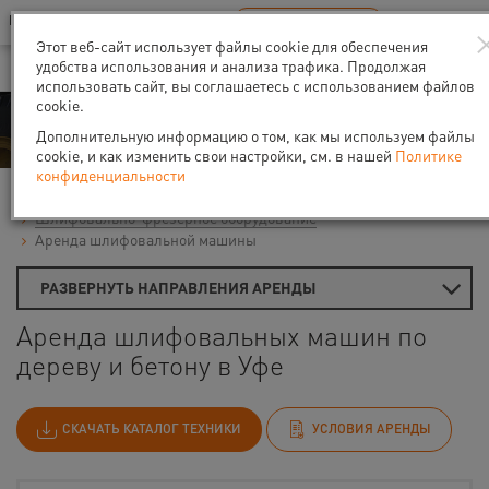
Ваш город:
Уфа
RU
EN
В Вашем регионе нет наших офисов
ВЫБРАТЬ БЛИЖАЙШИЙ
Этот веб-сайт использует файлы cookie для обеспечения
удобства использования и анализа трафика. Продолжая
использовать сайт, вы соглашаетесь с использованием файлов
cookie.
Аренда
Дополнительную информацию о том, как мы используем файлы
cookie, и как изменить свои настройки, см. в нашей
Политике
конфиденциальности
Главная
Аренда средств малой механизации
Шлифовально-фрезерное оборудование
Аренда шлифовальной машины
РАЗВЕРНУТЬ НАПРАВЛЕНИЯ АРЕНДЫ
Аренда шлифовальных машин по
дереву и бетону в Уфе
СКАЧАТЬ КАТАЛОГ ТЕХНИКИ
УСЛОВИЯ АРЕНДЫ