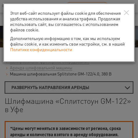
Ваш город:
Уфа
RU
EN
×
В Вашем регионе нет наших офисов
ВЫБРАТЬ БЛИЖАЙШИЙ
Этот веб-сайт использует файлы cookie для обеспечения
удобства использования и анализа трафика. Продолжая
использовать сайт, вы соглашаетесь с использованием
файлов cookie.
Аренда
Дополнительную информацию о том, как мы используем
файлы cookie, и как изменить свои настройки, см. в нашей
Политике конфиденциальности
Главная
Аренда средств малой механизации
Шлифовально-фрезерное оборудование
Аренда шлифовальной машины
Машина шлифовальная Splitstone GM-122/4.0, 380 В
РАЗВЕРНУТЬ НАПРАВЛЕНИЯ АРЕНДЫ
Шлифмашина «Сплитстоун GM-122»
в Уфе
*Цены могут меняться в зависимости от региона, срока
аренды и количества взятого в аренду оборудования.